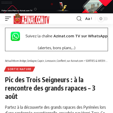
Aa
Font
Resizer
Suivez la chaîne
Azinat.com TV sur WhatsApp
(alertes, bons plans,..)
Actualités en Ariège, Cerdagne, Capcir, Limouxin, Conflent, sur Azinat.com
>
SORTIES & WEEK-END
SORTIE NATURE
Pic des Trois Seigneurs : à la
rencontre des grands rapaces – 3
août
Partez à la découverte des grands rapaces des Pyrénées lors
d’une randonnée exceptionnelle, encadrée par Henri Zara. Ce