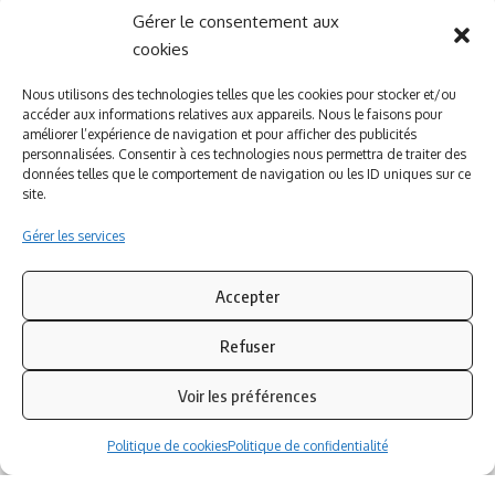
Gérer le consentement aux
A PROPOS DE NOUS
INFORMATIONS LEGALES
cookies
Qui sommes-nous ?
Politique de cookies
Nous utilisons des technologies telles que les cookies pour stocker et/ou
accéder aux informations relatives aux appareils. Nous le faisons pour
Newsletter
Politique de confidentialité
améliorer l’expérience de navigation et pour afficher des publicités
Nous contacter
Mentions légales
personnalisées. Consentir à ces technologies nous permettra de traiter des
données telles que le comportement de navigation ou les ID uniques sur ce
site.
Inscrivez-vous à notre newsletter
Gérer les services
Abonnez-vous à notre
newsletter
pour recevoir
instantanément les dernières actualités !
Accepter
Azinat.com TV soutient
Refuser
Voir les préférences
Politique de cookies
Politique de confidentialité