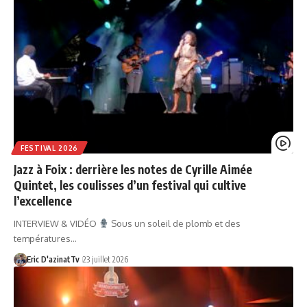
FESTIVAL 2026
Jazz à Foix : derrière les notes de Cyrille Aimée
Quintet, les coulisses d’un festival qui cultive
l’excellence
INTERVIEW & VIDÉO
Sous un soleil de plomb et des
températures…
Eric D'azinatTv
23 juillet 2026