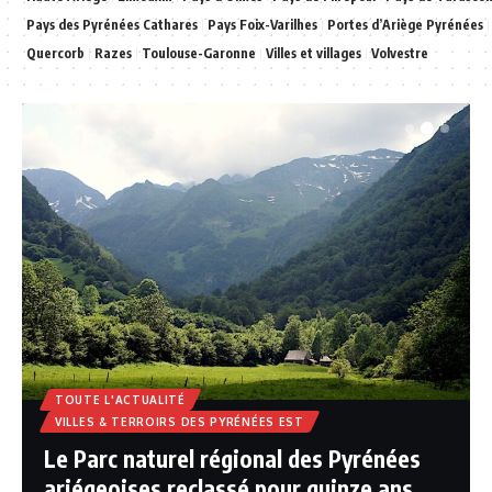
Pays des Pyrénées Cathares
Pays Foix-Varilhes
Portes d’Ariège Pyrénées
Quercorb
Razes
Toulouse-Garonne
Villes et villages
Volvestre
TOUTE L'ACTUALITÉ
VILLES & TERROIRS DES PYRÉNÉES EST
Le Parc naturel régional des Pyrénées
ariégeoises reclassé pour quinze ans