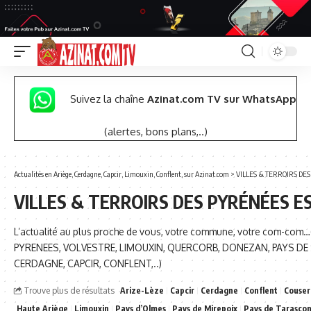
Suivez la chaîne
Azinat.com TV sur WhatsApp
(alertes, bons plans,..)
Actualités en Ariège, Cerdagne, Capcir, Limouxin, Conflent, sur Azinat.com
>
VILLES & TERROIRS DE
VILLES & TERROIRS DES PYRÉNÉES E
L’actualité au plus proche de vous, votre commune, votre com-com…
PYRENEES, VOLVESTRE, LIMOUXIN, QUERCORB, DONEZAN, PAYS DE 
CERDAGNE, CAPCIR, CONFLENT,..)
Trouve plus de résultats
Arize-Lèze
Capcir
Cerdagne
Conflent
Couser
Haute Ariège
Limouxin
Pays d’Olmes
Pays de Mirepoix
Pays de Tarasco