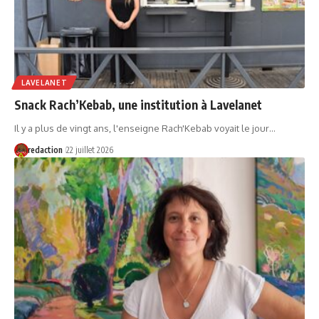
LAVELANET
Snack Rach’Kebab, une institution à Lavelanet
Il y a plus de vingt ans, l'enseigne Rach'Kebab voyait le jour…
redaction
22 juillet 2026