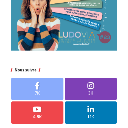
Nous suivre
7K
3K
4.8K
1.1K