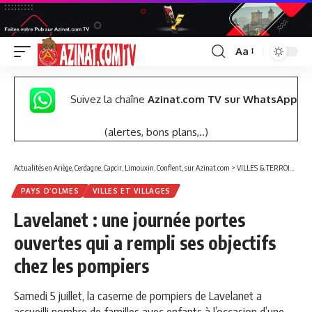
Aa
Font
Resizer
Suivez la chaîne
Azinat.com TV sur WhatsApp
(alertes, bons plans,..)
Actualités en Ariège, Cerdagne, Capcir, Limouxin, Conflent, sur Azinat.com
>
VILLES & TERROIRS DES PYRÉNÉES EST
PAYS D’OLMES
VILLES ET VILLAGES
Lavelanet : une journée portes
ouvertes qui a rempli ses objectifs
chez les pompiers
Samedi 5 juillet, la caserne de pompiers de Lavelanet a
accueilli nombre de familles avec enfants à l’occasion d’une