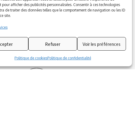
t pour afficher des publicités personnalisées. Consentir à ces technologies
Azinat.com TV soutient
ra de traiter des données telles que le comportement de navigation ou les ID
e site.
vices
cepter
Refuser
Voir les préférences
Politique de cookies
Politique de confidentialité
Suivez-nous