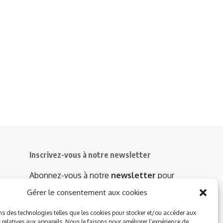
Inscrivez-vous à notre newsletter
Abonnez-vous à notre
newsletter
pour
recevoir instantanément les dernières
Gérer le consentement aux cookies
actualités !
ns des technologies telles que les cookies pour stocker et/ou accéder aux
 relatives aux appareils. Nous le faisons pour améliorer l’expérience de