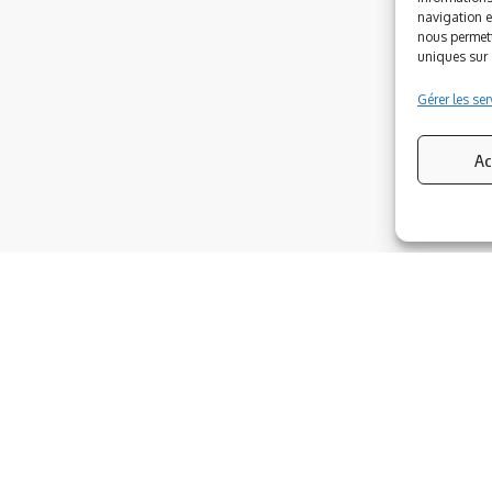
navigation e
nous permett
uniques sur c
Gérer les ser
Ac