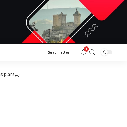
1
Se connecter
s plans,..)