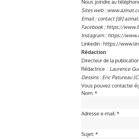
Nous joindre au téléphone 
Sites web : www.azinat.
Email : contact [@] azina
Facebook :
https://www.
Instagram :
https://www.
Linkedin :
https://www.li
Rédaction
Directeur de la publicatio
Rédactrice :
Laurence Gu
Dessins : Eric Patureau (C
Vous pouvez contacter éga
Nom:
*
Adresse e-mail:
*
Sujet:
*