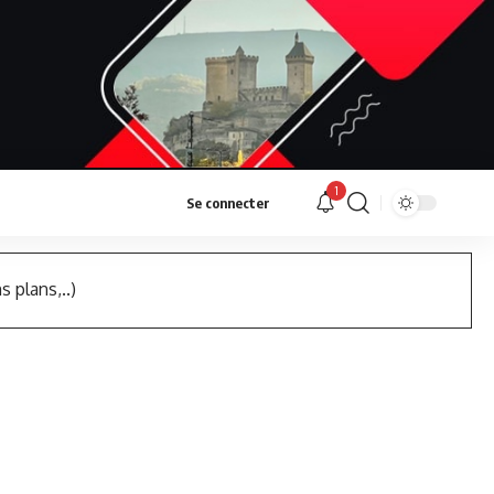
1
Se connecter
s plans,..)