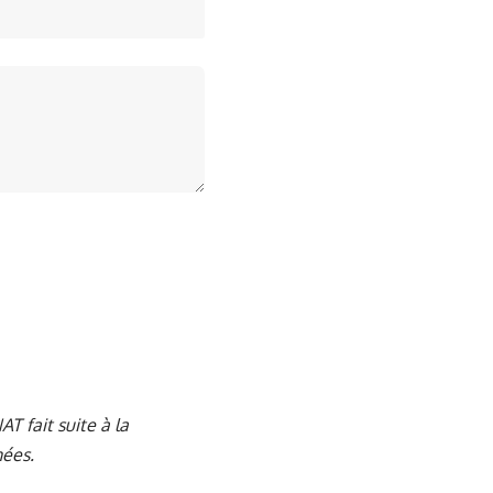
T fait suite à la
nées
.