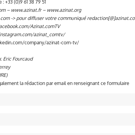
: +33 (0)9 61 38 79 51
com –
www.azinat.fr
–
www.azinat.org
t.com -> pour diffuser votre communiqué redaction[@]azinat.c
facebook.com/Azinat.comTV
instagram.com/azinat_comtv/
nkedin.com/company/azinat-com-tv/
n:
Eric Fourcaud
errey
IRE)
lement la rédaction par email en renseignant ce formulaire