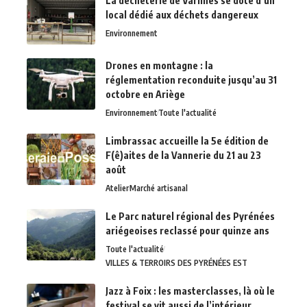
La déchèterie de Varilhes se dote d’un
local dédié aux déchets dangereux
Environnement
Drones en montagne : la
réglementation reconduite jusqu’au 31
octobre en Ariège
Environnement
Toute l'actualité
Limbrassac accueille la 5e édition de
F(ê)aites de la Vannerie du 21 au 23
août
Atelier
Marché artisanal
Le Parc naturel régional des Pyrénées
ariégeoises reclassé pour quinze ans
Toute l'actualité
VILLES & TERROIRS DES PYRÉNÉES EST
Jazz à Foix : les masterclasses, là où le
festival se vit aussi de l’intérieur