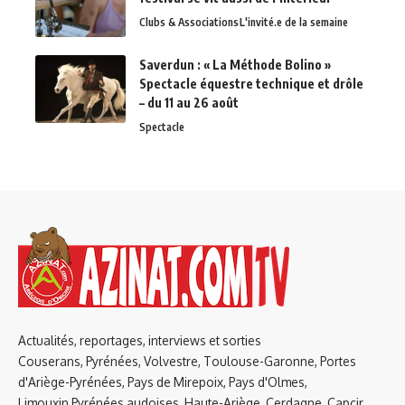
Clubs & Associations
L'invité.e de la semaine
Saverdun : « La Méthode Bolino »
Spectacle équestre technique et drôle
– du 11 au 26 août
Spectacle
Actualités, reportages, interviews et sorties
Couserans, Pyrénées, Volvestre, Toulouse-Garonne, Portes
d'Ariège-Pyrénées, Pays de Mirepoix, Pays d'Olmes,
Limouxin,Pyrénées audoises, Haute-Ariège, Cerdagne, Capcir,