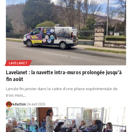
LAVELANET
Lavelanet : la navette intra-muros prolongée jusqu’à
fin août
Lancée fin janvier dans le cadre d'une phase expérimentale de
trois mois,…
redaction
24 avril 2026