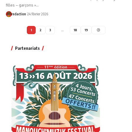
filles – garçons »…
redaction
24 février 2026
1
2
3
…
18
19
Partenariats