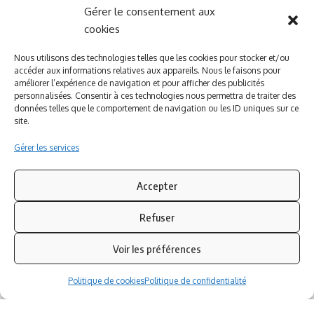
Gérer le consentement aux
A PROPOS DE NOUS
INFORMATIONS LEGALES
cookies
Qui sommes-nous ?
Politique de cookies
Nous utilisons des technologies telles que les cookies pour stocker et/ou
accéder aux informations relatives aux appareils. Nous le faisons pour
Newsletter
Politique de confidentialité
améliorer l’expérience de navigation et pour afficher des publicités
Nous contacter
Mentions légales
personnalisées. Consentir à ces technologies nous permettra de traiter des
données telles que le comportement de navigation ou les ID uniques sur ce
site.
Inscrivez-vous à notre newsletter
Gérer les services
Abonnez-vous à notre
newsletter
pour recevoir
instantanément les dernières actualités !
Accepter
Refuser
Azinat.com TV soutient
Voir les préférences
Politique de cookies
Politique de confidentialité