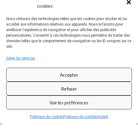
cookies
A PROPOS DE NOUS
INFORMATIONS LEGALES
Nous utilisons des technologies telles que les cookies pour stocker et/ou
Qui sommes-nous ?
Politique de cookies
accéder aux informations relatives aux appareils. Nous le faisons pour
Newsletter
Politique de confidentialité
améliorer l’expérience de navigation et pour afficher des publicités
personnalisées. Consentir à ces technologies nous permettra de traiter des
Nous contacter
Mentions légales
données telles que le comportement de navigation ou les ID uniques sur ce
site.
Inscrivez-vous à notre newsletter
Gérer les services
Abonnez-vous à notre
newsletter
pour recevoir
instantanément les dernières actualités !
Accepter
Refuser
Azinat.com TV soutient
Voir les préférences
Politique de cookies
Politique de confidentialité