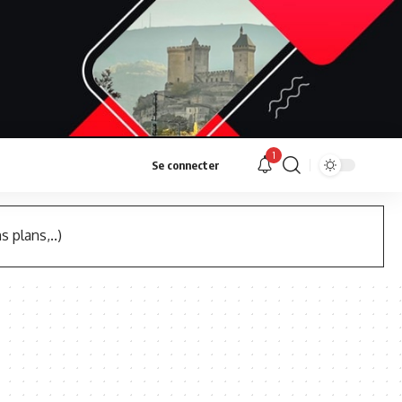
1
Se connecter
s plans,..)