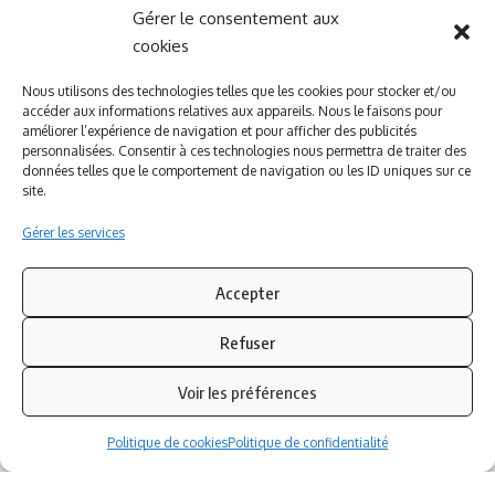
Gérer le consentement aux
A PROPOS DE NOUS
INFORMATIONS LEGALES
cookies
Qui sommes-nous ?
Politique de cookies
Nous utilisons des technologies telles que les cookies pour stocker et/ou
accéder aux informations relatives aux appareils. Nous le faisons pour
Newsletter
Politique de confidentialité
améliorer l’expérience de navigation et pour afficher des publicités
Nous contacter
Mentions légales
personnalisées. Consentir à ces technologies nous permettra de traiter des
données telles que le comportement de navigation ou les ID uniques sur ce
site.
Inscrivez-vous à notre newsletter
Gérer les services
Abonnez-vous à notre
newsletter
pour recevoir
instantanément les dernières actualités !
Accepter
Refuser
Azinat.com TV soutient
Voir les préférences
Politique de cookies
Politique de confidentialité