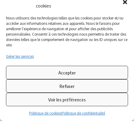
cookies
A PROPOS DE NOUS
INFORMATIONS LEGALES
Nous utilisons des technologies telles que les cookies pour stocker et/ou
Qui sommes-nous ?
Politique de cookies
accéder aux informations relatives aux appareils. Nous le faisons pour
Newsletter
Politique de confidentialité
améliorer l’expérience de navigation et pour afficher des publicités
personnalisées. Consentir à ces technologies nous permettra de traiter des
Nous contacter
Mentions légales
données telles que le comportement de navigation ou les ID uniques sur ce
site.
Inscrivez-vous à notre newsletter
Gérer les services
Abonnez-vous à notre
newsletter
pour recevoir
instantanément les dernières actualités !
Accepter
Refuser
Azinat.com TV soutient
Voir les préférences
Politique de cookies
Politique de confidentialité