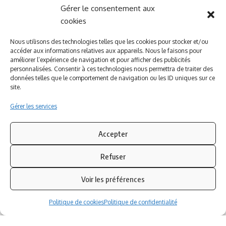
Gérer le consentement aux
A PROPOS DE NOUS
INFORMATIONS LEGALES
cookies
Qui sommes-nous ?
Politique de cookies
Nous utilisons des technologies telles que les cookies pour stocker et/ou
accéder aux informations relatives aux appareils. Nous le faisons pour
Newsletter
Politique de confidentialité
améliorer l’expérience de navigation et pour afficher des publicités
Nous contacter
Mentions légales
personnalisées. Consentir à ces technologies nous permettra de traiter des
données telles que le comportement de navigation ou les ID uniques sur ce
site.
Inscrivez-vous à notre newsletter
Gérer les services
Abonnez-vous à notre
newsletter
pour recevoir
instantanément les dernières actualités !
Accepter
Refuser
Azinat.com TV soutient
Voir les préférences
Politique de cookies
Politique de confidentialité