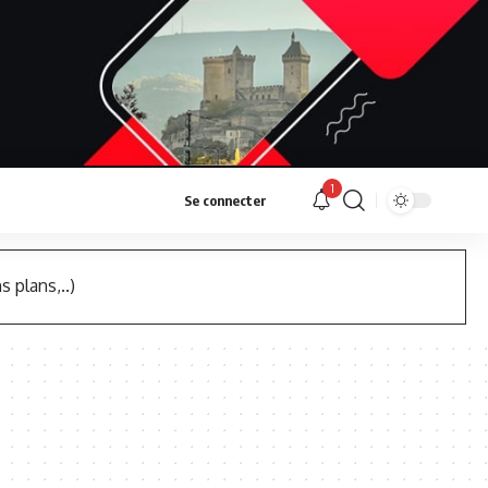
1
Se connecter
s plans,..)