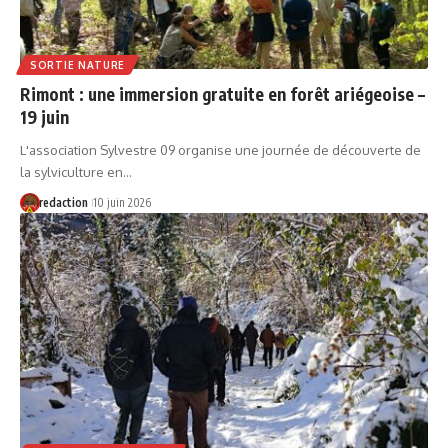
SORTIE NATURE
Rimont : une immersion gratuite en forêt ariégeoise –
19 juin
L'association Sylvestre 09 organise une journée de découverte de
la sylviculture en…
redaction
10 juin 2026