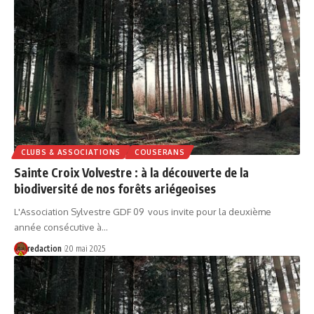
CLUBS & ASSOCIATIONS
COUSERANS
Sainte Croix Volvestre : à la découverte de la
biodiversité de nos forêts ariégeoises
L'Association Sylvestre GDF 09 vous invite pour la deuxième
année consécutive à…
redaction
20 mai 2025