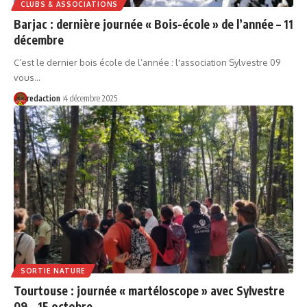
CLUBS & ASSOCIATIONS
Barjac : dernière journée « Bois-école » de l’année – 11
décembre
C’est le dernier bois école de l’année : l'association Sylvestre 09
vous…
redaction
4 décembre 2025
SORTIE NATURE
Tourtouse : journée « martéloscope » avec Sylvestre
09 – 15 octobre