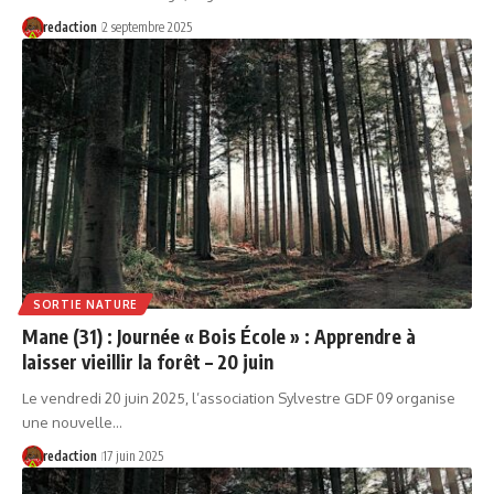
redaction
2 septembre 2025
SORTIE NATURE
Mane (31) : Journée « Bois École » : Apprendre à
laisser vieillir la forêt – 20 juin
Le vendredi 20 juin 2025, l’association Sylvestre GDF 09 organise
une nouvelle…
redaction
17 juin 2025