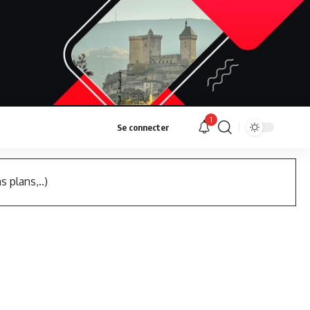
1
Se connecter
s plans,..)