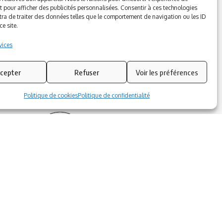
t pour afficher des publicités personnalisées. Consentir à ces technologies
Azinat.com TV soutient
ra de traiter des données telles que le comportement de navigation ou les ID
e site.
vices
cepter
Refuser
Voir les préférences
Politique de cookies
Politique de confidentialité
Suivez-nous