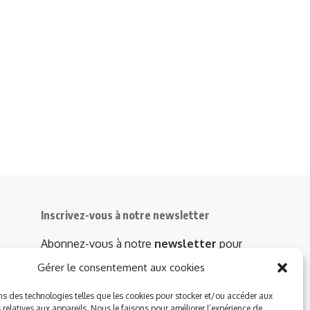
Inscrivez-vous à notre newsletter
Abonnez-vous à notre
newsletter
pour
recevoir instantanément les dernières
Gérer le consentement aux cookies
actualités !
ns des technologies telles que les cookies pour stocker et/ou accéder aux
 relatives aux appareils. Nous le faisons pour améliorer l’expérience de