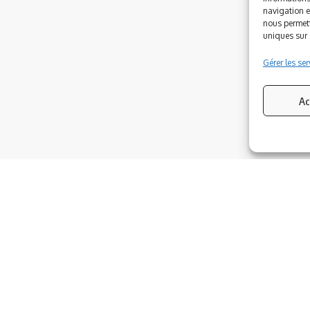
navigation e
nous permett
uniques sur c
Gérer les ser
Ac