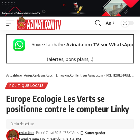
Aa
Font
Resizer
Suivez la chaîne
Azinat.com TV sur WhatsApp
(alertes, bons plans,..)
Actualités en Ariège, Cerdagne, Capcir, Limouxin, Conflent, sur Azinat.com
>
POLITIQUES PUBLIQUES
POLITIQUE LOCALE
Europe Ecologie Les Verts se
positionne contre le compteur Linky
3 min de lecture
redaction
Publié 7 mai 2019
17.8K Vues
Dernière mise à jour: 07/05/2019 à 3:36 PM