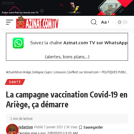
Aa
Font
Resizer
Suivez la chaîne
Azinat.com TV sur WhatsApp
(alertes, bons plans,..)
Actualités en Ariège, Cerdagne, Capcir, Limouxin, Conflent, sur Azinat.com
>
POLITIQUES PUBLIQUES
SANTÉ
La campagne vaccination Covid-19 en
Ariège, ça démarre
2 min de lecture
redaction
Publié 7 janvier 2021
2.1K Vues
Dernière mise à jour: 07/01/2021 à 9:02 AM