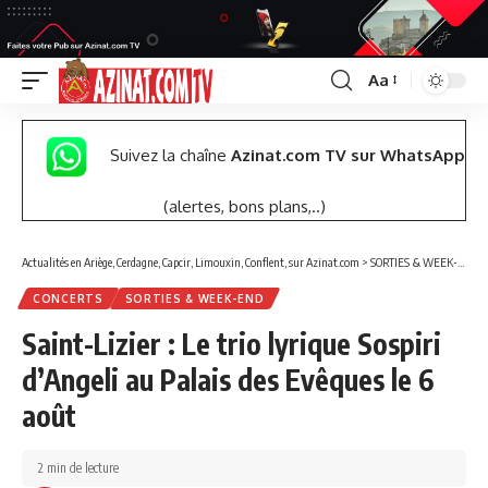
Aa
Font
Resizer
Suivez la chaîne
Azinat.com TV sur WhatsApp
(alertes, bons plans,..)
Actualités en Ariège, Cerdagne, Capcir, Limouxin, Conflent, sur Azinat.com
>
SORTIES & WEEK-END
CONCERTS
SORTIES & WEEK-END
Saint-Lizier : Le trio lyrique Sospiri
d’Angeli au Palais des Evêques le 6
août
2 min de lecture