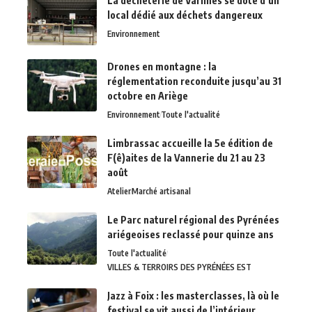
La déchèterie de Varilhes se dote d’un
local dédié aux déchets dangereux
Environnement
Drones en montagne : la
réglementation reconduite jusqu’au 31
octobre en Ariège
Environnement
Toute l'actualité
Limbrassac accueille la 5e édition de
F(ê)aites de la Vannerie du 21 au 23
août
Atelier
Marché artisanal
Le Parc naturel régional des Pyrénées
ariégeoises reclassé pour quinze ans
Toute l'actualité
VILLES & TERROIRS DES PYRÉNÉES EST
Jazz à Foix : les masterclasses, là où le
festival se vit aussi de l’intérieur