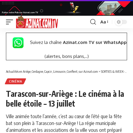
Aa
Font
Resizer
Suivez la chaîne
Azinat.com TV sur WhatsApp
(alertes, bons plans,..)
Actualités en Ariège, Cerdagne, Capcir, Limouxin, Conflent, sur Azinat.com
>
SORTIES & WEEK-END
CINÉMA
Tarascon-sur-Ariège : Le cinéma à la
belle étoile – 13 juillet
Ville animée toute l’année, c’est au cœur de l’été que la fête
bat son plein à Tarascon-sur-Ariège ! La régie municipale
d’animations et les associations de la ville vous ont préparé