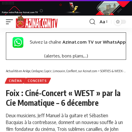
Aa
Font
Resizer
Suivez la chaîne
Azinat.com TV sur WhatsApp
(alertes, bons plans,..)
Actualités en Ariège, Cerdagne, Capcir, Limouxin, Conflent, sur Azinat.com
>
SORTIES & WEEK-END
CINÉMA
CONCERTS
Foix : Ciné-Concert « WEST » par la
Cie Momatique – 6 décembre
Deux musiciens, Jeff Manuel à la guitare et Sébastien
Bacquias à la contrebasse, donnent un nouveau souffle à un
film fondateur du cinéma, Trois sublimes canailles, de John