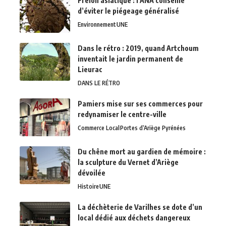
Frelon asiatique : l’ANA conseille
d’éviter le piégeage généralisé
Environnement
UNE
Dans le rétro : 2019, quand Artchoum
inventait le jardin permanent de
Lieurac
DANS LE RÉTRO
Pamiers mise sur ses commerces pour
redynamiser le centre-ville
Commerce Local
Portes d’Ariège Pyrénées
Du chêne mort au gardien de mémoire :
la sculpture du Vernet d’Ariège
dévoilée
Histoire
UNE
La déchèterie de Varilhes se dote d’un
local dédié aux déchets dangereux