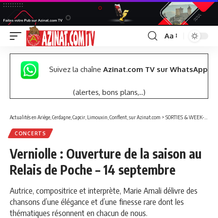
Aa
Font
Resizer
Suivez la chaîne
Azinat.com TV sur WhatsApp
(alertes, bons plans,..)
Actualités en Ariège, Cerdagne, Capcir, Limouxin, Conflent, sur Azinat.com
>
SORTIES & WEEK-END
CONCERTS
Verniolle : Ouverture de la saison au
Relais de Poche – 14 septembre
Autrice, compositrice et interprète, Marie Amali délivre des
chansons d’une élégance et d’une finesse rare dont les
thématiques résonnent en chacun de nous.