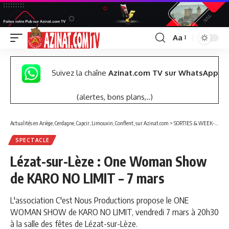
Aa
Font
Resizer
Suivez la chaîne
Azinat.com TV sur WhatsApp
(alertes, bons plans,..)
Actualités en Ariège, Cerdagne, Capcir, Limouxin, Conflent, sur Azinat.com
>
SORTIES & WEEK-END
SPECTACLE
Lézat-sur-Lèze : One Woman Show
de KARO NO LIMIT – 7 mars
L'association C'est Nous Productions propose le ONE
WOMAN SHOW de KARO NO LIMIT, vendredi 7 mars à 20h30
à la salle des fêtes de Lézat-sur-Lèze.