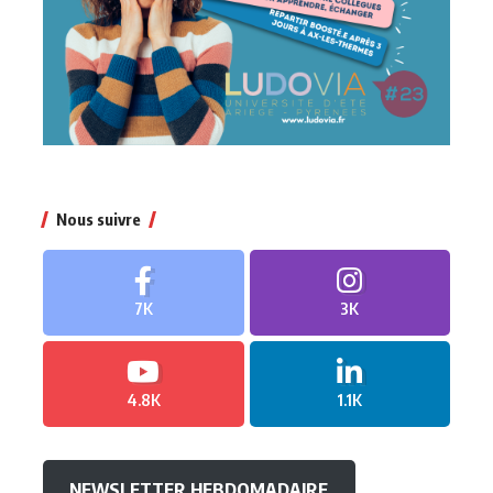
Nous suivre
7K
3K
4.8K
1.1K
NEWSLETTER HEBDOMADAIRE