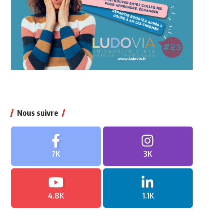
Nous suivre
7K
3K
4.8K
1.1K