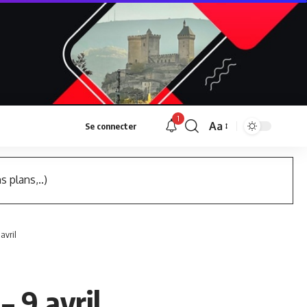
1
Aa
Se connecter
Font
Resizer
s plans,..)
avril
– 9 avril