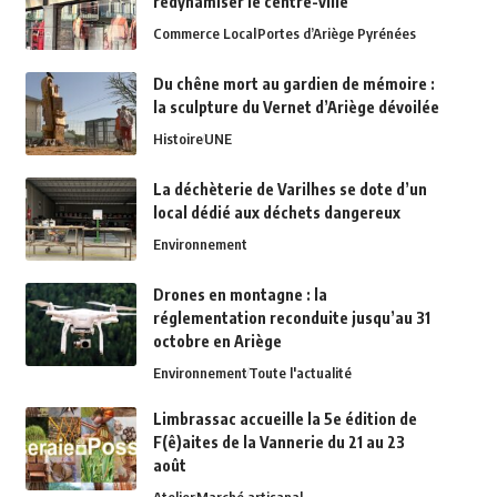
redynamiser le centre-ville
Commerce Local
Portes d’Ariège Pyrénées
Du chêne mort au gardien de mémoire :
la sculpture du Vernet d’Ariège dévoilée
Histoire
UNE
La déchèterie de Varilhes se dote d’un
local dédié aux déchets dangereux
Environnement
Drones en montagne : la
réglementation reconduite jusqu’au 31
octobre en Ariège
Environnement
Toute l'actualité
Limbrassac accueille la 5e édition de
F(ê)aites de la Vannerie du 21 au 23
août