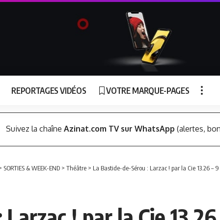
REPORTAGES VIDÉOS
VOTRE MARQUE-PAGES
Suivez la chaîne
Azinat.com TV sur WhatsApp
(alertes, bon
>
SORTIES & WEEK-END
>
Théâtre
>
La Bastide-de-Sérou : Larzac ! par la Cie 13.26 – 9 
Larzac ! par la Cie 13.26 