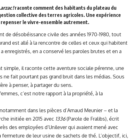
Larzac !
raconte comment des habitants du plateau du
gestion collective des terres agricoles. Une expérience
nt repenser le vivre-ensemble autrement.
t de désobéissance civile des années 1970-1980, tout
and est allé à la rencontre de celles et ceux qui habitent
s a enregistrés, en a conservé les paroles brutes et en a
simple, il raconte cette aventure sociale pérenne, une
is ne fait pourtant pas grand bruit dans les médias. Sous
re à penser, à partager du sens.
emmes, c’est notre rapport à la propriété, à la
– notamment dans les pièces d’Arnaud Meunier – et la
rche initiée en 2015 avec
1336
(Parole de Fralibs), écrit
auprès des employées d’Unilever qui avaient mené avec
a fermeture de leur usine de sachets de thé. L’objectif, ici,