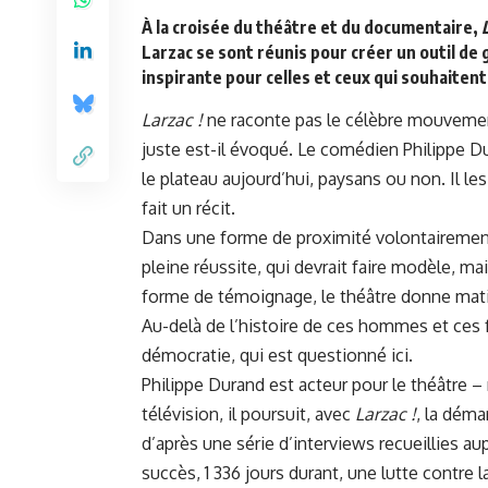
À la croisée du théâtre et du documentaire,
Larzac se sont réunis pour créer un outil de 
inspirante pour celles et ceux qui souhaite
Larzac !
ne raconte pas le célèbre mouvemen
juste est-il évoqué. Le comédien Philippe Dur
le plateau aujourd’hui, paysans ou non. Il le
fait un récit.
Dans une forme de proximité volontairement 
pleine réussite, qui devrait faire modèle, ma
forme de témoignage, le théâtre donne matiè
Au-delà de l’histoire de ces hommes et ces f
démocratie, qui est questionné ici.
Philippe Durand est acteur pour le théâtre 
télévision, il poursuit, avec
Larzac !
, la déma
d’après une série d’interviews recueillies 
succès, 1 336 jours durant, une lutte contre l