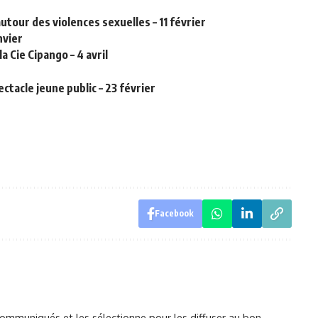
e autour des violences sexuelles – 11 février
nvier
a Cie Cipango – 4 avril
ctacle jeune public – 23 février
Facebook
mmuniqués et les sélectionne pour les diffuser au bon