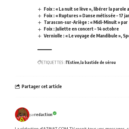
Foix : « La nuit se lève », libérer la parol
Foix : « Ruptures » Danse métissée – 17 ja
Tarascon-sur-Ariège : « Midi-Minuit » par l
Foix : Juliette en concert – 14 octobre
Verniolle : « Le voyage de Mandibule », Spe
ETIQUETTES :
l'Estive
la bastide de sérou
Partager cet article
redaction
par
La rédaction d'AZINAT.COM TV reçoit tous vos messages, co