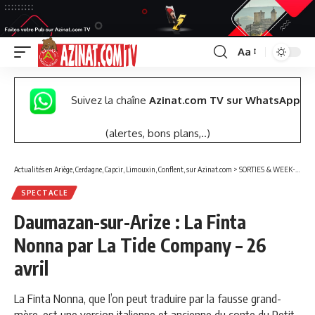
Aa
Font
Resizer
Suivez la chaîne
Azinat.com TV sur WhatsApp
(alertes, bons plans,..)
Actualités en Ariège, Cerdagne, Capcir, Limouxin, Conflent, sur Azinat.com
>
SORTIES & WEEK-END
SPECTACLE
Daumazan-sur-Arize : La Finta
Nonna par La Tide Company – 26
avril
La Finta Nonna, que l’on peut traduire par la fausse grand-
mère, est une version italienne et ancienne du conte du Petit