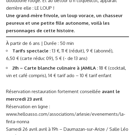
doudoune rouge. Et au détour d’n coquelicot, apparait
derrière elle : LE LOUP !
Une grand-mère frivole, un loup vorace, un chasseur
peureux et une petite fille autonome, voilà les
personnages de cette histoire.
À partir de 6 ans | Durée : 50 min
Tarifs spectacle
: 13 €, 11 € (réduit), 9 € (abonné),
6,50 € (carte réduc 09), 5 € (- de 13 ans)
21h – Carte blanche culinaire à JAMILA
: 18 € (cocktail,
vin et café compris), 14 € tarif ado – 10 € tarif enfant
Réservation restauration fortement conseillée
avant le
mercredi 23 avril
Réservation en ligne :
www.helloasso.com/associations/arlesie/evenements/la-
finta-nonna
Samedi 26 avril avril à 19h – Daumazan-sur-Arize / Salle Léo