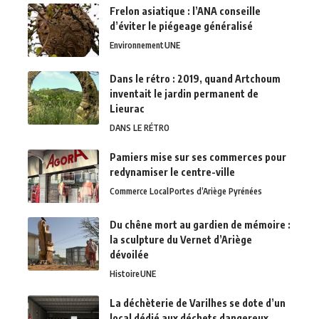
Frelon asiatique : l’ANA conseille
d’éviter le piégeage généralisé
Environnement
UNE
Dans le rétro : 2019, quand Artchoum
inventait le jardin permanent de
Lieurac
DANS LE RÉTRO
Pamiers mise sur ses commerces pour
redynamiser le centre-ville
Commerce Local
Portes d’Ariège Pyrénées
Du chêne mort au gardien de mémoire :
la sculpture du Vernet d’Ariège
dévoilée
Histoire
UNE
La déchèterie de Varilhes se dote d’un
local dédié aux déchets dangereux