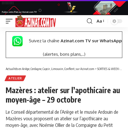
Aa
Font
Resizer
Suivez la chaîne
Azinat.com TV sur WhatsApp
(alertes, bons plans,..)
Actualités en Ariège, Cerdagne, Capcir, Limouxin, Conflent, sur Azinat.com
>
SORTIES & WEEK-END
ATELIER
Mazères : atelier sur l’apothicaire au
moyen-âge – 29 octobre
Le Conseil départemental de l’Ariège et le musée Ardouin de
Mazères vous proposent un atelier sur l’apothicaire au
moyen-âge, avec Noémie Ollier de la Compaigne du Petit