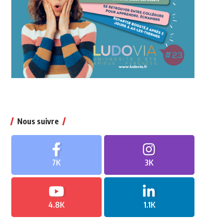
Nous suivre
7K
3K
4.8K
1.1K