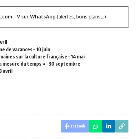
t.com TV sur WhatsApp
(alertes, bons plans,..)
vril
ine de vacances – 10 juin
maines sur la culture française – 14 mai
la mesure du temps » – 30 septembre
 avril
Facebook