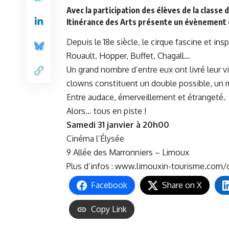
Avec la participation des élèves de la classe
Itinérance des Arts présente un évènement cu
Depuis le 18e siècle, le cirque fascine et in
Rouault, Hopper, Buffet, Chagall…
Un grand nombre d’entre eux ont livré leur vi
clowns constituent un double possible, un mi
Entre audace, émerveillement et étrangeté.
Alors… tous en piste !
Samedi 31 janvier à 20h00
Cinéma l’Élysée
9 Allée des Marronniers – Limoux
Plus d’infos :
www.limouxin-tourisme.com/off
Facebook
Share on X
Copy Link