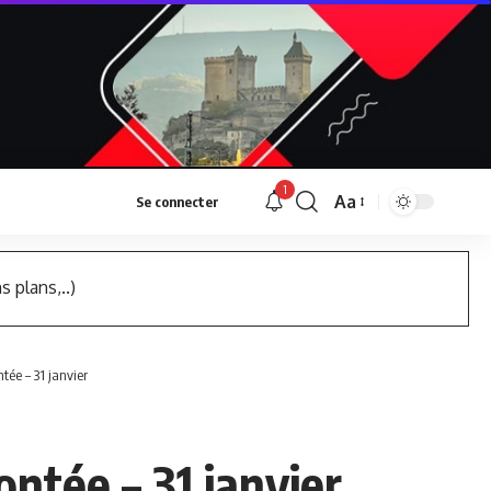
1
Aa
Se connecter
Font
Resizer
s plans,..)
tée – 31 janvier
ontée – 31 janvier