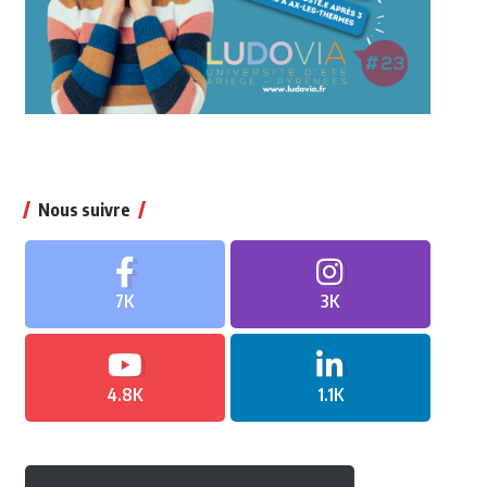
Nous suivre
7K
3K
4.8K
1.1K