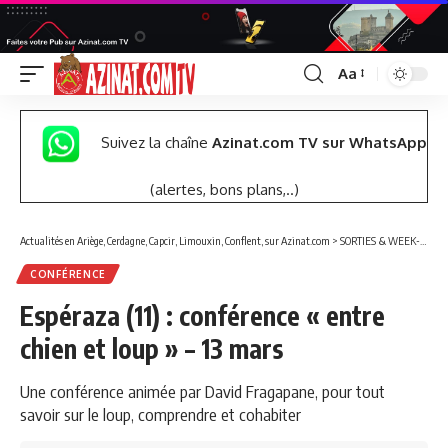
Aa
Font
Resizer
Suivez la chaîne
Azinat.com TV sur WhatsApp
(alertes, bons plans,..)
Actualités en Ariège, Cerdagne, Capcir, Limouxin, Conflent, sur Azinat.com
>
SORTIES & WEEK-END
CONFÉRENCE
Espéraza (11) : conférence « entre
chien et loup » – 13 mars
Une conférence animée par David Fragapane, pour tout
savoir sur le loup, comprendre et cohabiter