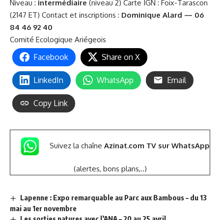
Niveau :
intermédiaire
(niveau 2) Carte IGN : Foix-Tarascon
(2147 ET) Contact et inscriptions :
Dominique Alard — 06
84 46 92 40
Comité Ecologique Ariégeois
Facebook
Share on X
LinkedIn
WhatsApp
Email
Copy Link
Suivez la chaîne
Azinat.com TV sur WhatsApp
(alertes, bons plans,..)
Lapenne : Expo remarquable au Parc aux Bambous – du 13
mai au 1er novembre
Les sorties natures avec l’ANA – 20 au 25 avril