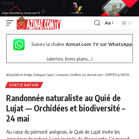
Aa
Font
Resizer
Suivez la chaîne
Azinat.com TV sur WhatsApp
(alertes, bons plans,..)
Actualités en Ariège, Cerdagne, Capcir, Limouxin, Conflent, sur Azinat.com
>
SORTIES & WEEK-END
SORTIE NATURE
Randonnée naturaliste au Quié de
Lujat — Orchidées et biodiversité –
24 mai
Au cœur du piémont ariégeois, le Quié de Lujat invite les
amoureux de nature à une journée de découverte. Ce massif