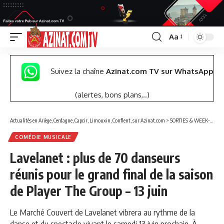
Aa
Font
Resizer
Suivez la chaîne
Azinat.com TV sur WhatsApp
(alertes, bons plans,..)
Actualités en Ariège, Cerdagne, Capcir, Limouxin, Conflent, sur Azinat.com
>
SORTIES & WEEK-END
COMÉDIE MUSICALE
Lavelanet : plus de 70 danseurs
réunis pour le grand final de la saison
de Player The Group – 13 juin
Le Marché Couvert de Lavelanet vibrera au rythme de la
danse et du spectacle vivant le samedi 13 juin prochain. À