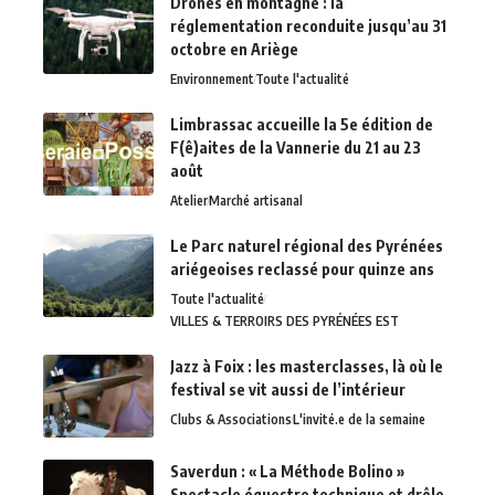
Drones en montagne : la
réglementation reconduite jusqu’au 31
octobre en Ariège
Environnement
Toute l'actualité
Limbrassac accueille la 5e édition de
F(ê)aites de la Vannerie du 21 au 23
août
Atelier
Marché artisanal
Le Parc naturel régional des Pyrénées
ariégeoises reclassé pour quinze ans
Toute l'actualité
VILLES & TERROIRS DES PYRÉNÉES EST
Jazz à Foix : les masterclasses, là où le
festival se vit aussi de l’intérieur
Clubs & Associations
L'invité.e de la semaine
Saverdun : « La Méthode Bolino »
Spectacle équestre technique et drôle