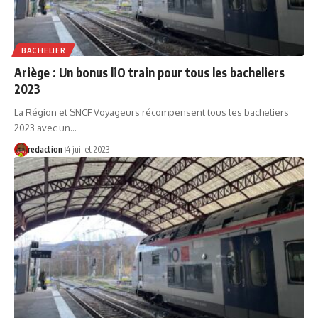
BACHELIER
Ariège : Un bonus liO train pour tous les bacheliers
2023
La Région et SNCF Voyageurs récompensent tous les bacheliers
2023 avec un…
redaction
4 juillet 2023