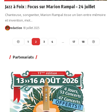
Jazz à Foix : Focus sur Marion Rampal – 24 juillet
Chanteuse, songwriter, Marion Rampal tisse un lien entre mémoire
et invention, mot…
redaction
18 juillet 2025
1
2
3
4
…
17
18
Partenariats