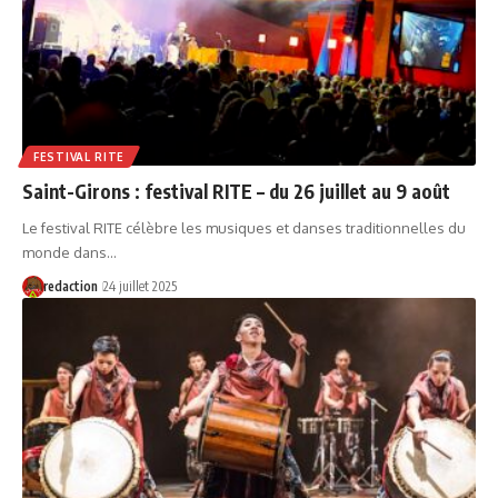
FESTIVAL RITE
Saint-Girons : festival RITE – du 26 juillet au 9 août
Le festival RITE célèbre les musiques et danses traditionnelles du
monde dans…
redaction
24 juillet 2025