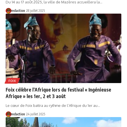
Du 14 au 17 août 2025, la ville de Mazères accueillera la…
redaction
28 juillet 2025
FOIX
Foix célèbre l’Afrique lors du festival « Ingénieuse
Afrique » les 1er, 2 et 3 août
Le cœur de Foix battra au rythme de l’Afrique du 1er au…
redaction
24 juillet 2025