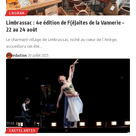
L'AGRAM
Limbrassac : 4e édition de F(ê)aites de la Vannerie –
22 au 24 août
Le charmant village de Limbrassac, niché au cœur de l’Ariège,
accueillera cet été…
redaction
29 juillet 2025
CASTEL ARTES