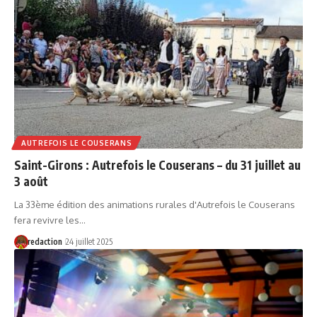
AUTREFOIS LE COUSERANS
Saint-Girons : Autrefois le Couserans – du 31 juillet au
3 août
La 33ème édition des animations rurales d'Autrefois le Couserans
fera revivre les…
redaction
24 juillet 2025