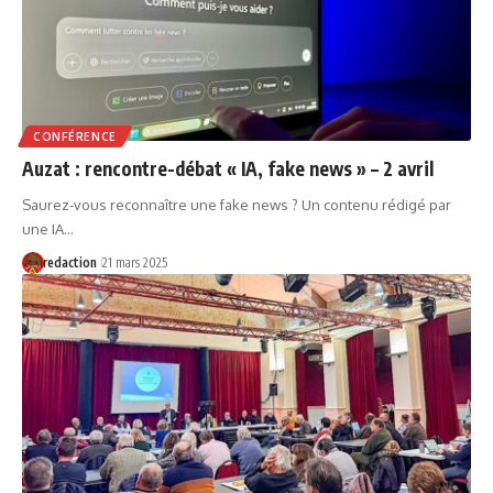
CONFÉRENCE
Auzat : rencontre-débat « IA, fake news » – 2 avril
Saurez-vous reconnaître une fake news ? Un contenu rédigé par
une IA…
redaction
21 mars 2025