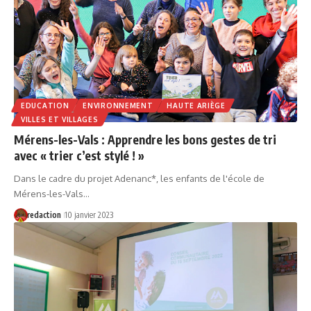
EDUCATION
ENVIRONNEMENT
HAUTE ARIÈGE
VILLES ET VILLAGES
Mérens-les-Vals : Apprendre les bons gestes de tri
avec « trier c’est stylé ! »
Dans le cadre du projet Adenanc*, les enfants de l'école de
Mérens-les-Vals…
redaction
10 janvier 2023