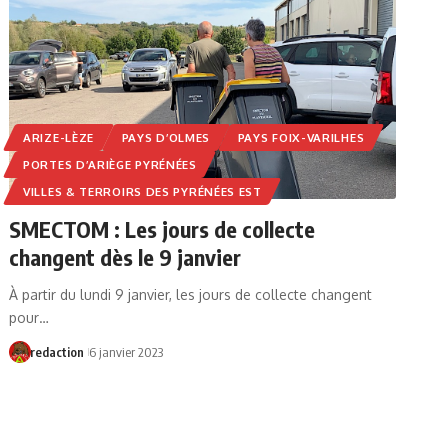
ARIZE-LÈZE
PAYS D’OLMES
PAYS FOIX-VARILHES
PORTES D’ARIÈGE PYRÉNÉES
VILLES & TERROIRS DES PYRÉNÉES EST
SMECTOM : Les jours de collecte
changent dès le 9 janvier
À partir du lundi 9 janvier, les jours de collecte changent
pour…
redaction
6 janvier 2023