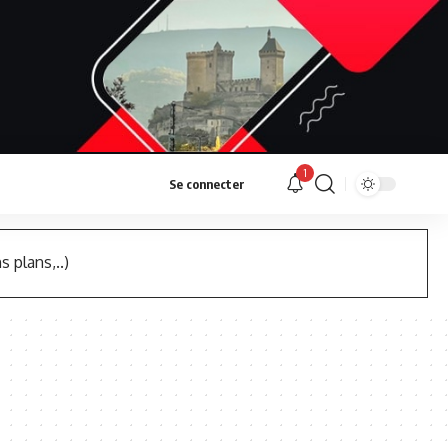
1
Se connecter
s plans,..)