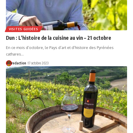
VISITES GUIDÉES
Dun : L’histoire de la cuisine au vin – 21 octobre
En ce mois d’octobre, le Pays d’art et d’histoire des Pyrénées
cathares…
redaction
17 octobre 2023