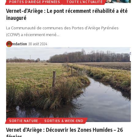
PORTES D’ARIÈGE PYRÉNÉES
TOUTE L'ACTUALITÉ
Vernet-d’Ariège : Le pont récemment réhabilité a été
inauguré
La Communauté de communes des Portes d’Ariège Pyrénées
(CCPAP) a récemment mené…
redaction
30 août 2024
SORTIE NATURE
SORTIES & WEEK-END
Vernet d’Ariège : Découvrir les Zones Humides – 26
février