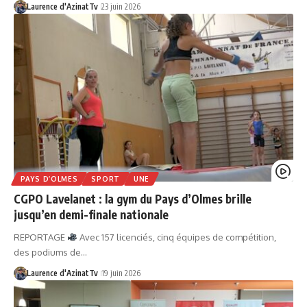
Laurence d'AzinatTv
23 juin 2026
PAYS D’OLMES
SPORT
UNE
CGPO Lavelanet : la gym du Pays d’Olmes brille
jusqu’en demi-finale nationale
REPORTAGE
Avec 157 licenciés, cinq équipes de compétition,
des podiums de…
Laurence d'AzinatTv
19 juin 2026