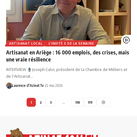
ARTISANAT LOCAL
L'INVITÉ.E DE LA SEMAINE
Artisanat en Ariège : 16 000 emplois, des crises, mais
une vraie résilience
INTERVIEW
Joseph Calvi, président de la Chambre de Métiers et
de l'Artisanat…
Laurence d'AzinatTv
22 mai 2026
1
2
3
…
118
119