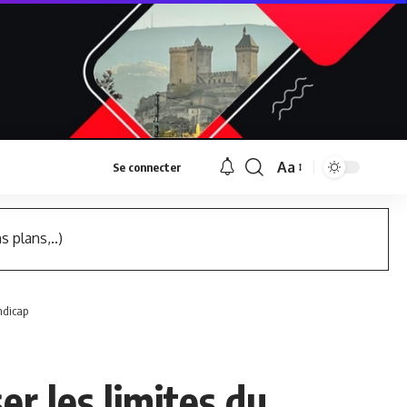
Aa
Se connecter
Font
Resizer
s plans,..)
ndicap
r les limites du