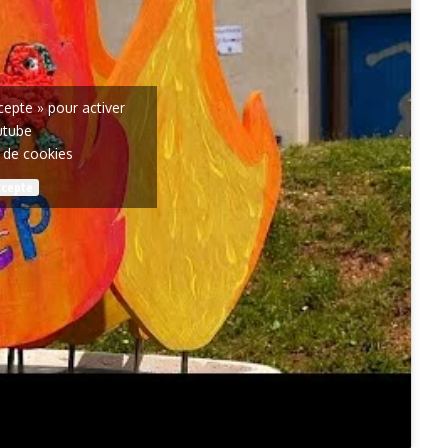
ccepte » pour activer
utube
e de cookies
ccepte