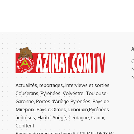
A
Q
N
N
Actualités, reportages, interviews et sorties
Couserans, Pyrénées, Volvestre, Toulouse-
Garonne, Portes d'Ariège-Pyrénées, Pays de
Mirepoix, Pays d'Olmes, Limouxin,Pyrénées
audoises, Haute-Ariège, Cerdagne, Capcir,
Conflent
Service de presse en ligne N° CPPAP : 0523 W