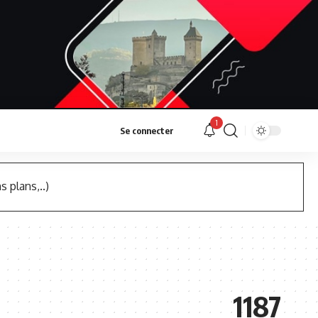
1
Se connecter
s plans,..)
1187