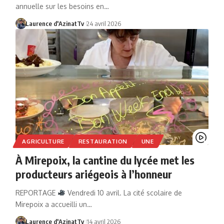
annuelle sur les besoins en…
Laurence d'AzinatTv
24 avril 2026
AGRICULTURE
RESTAURATION
UNE
À Mirepoix, la cantine du lycée met les
producteurs ariégeois à l’honneur
REPORTAGE
Vendredi 10 avril. La cité scolaire de
Mirepoix a accueilli un…
Laurence d'AzinatTv
14 avril 2026