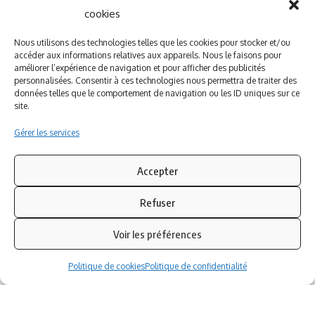
cookies
A PROPOS DE NOUS
INFORMATIONS LEGALES
Nous utilisons des technologies telles que les cookies pour stocker et/ou
Qui sommes-nous ?
Politique de cookies
accéder aux informations relatives aux appareils. Nous le faisons pour
Newsletter
Politique de confidentialité
améliorer l’expérience de navigation et pour afficher des publicités
personnalisées. Consentir à ces technologies nous permettra de traiter des
Nous contacter
Mentions légales
données telles que le comportement de navigation ou les ID uniques sur ce
site.
Inscrivez-vous à notre newsletter
Gérer les services
Abonnez-vous à notre
newsletter
pour recevoir
instantanément les dernières actualités !
Accepter
Refuser
Azinat.com TV soutient
Voir les préférences
Politique de cookies
Politique de confidentialité