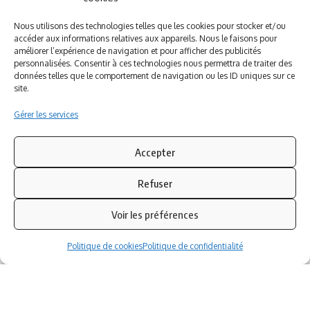
A PROPOS DE NOUS
INFORMATIONS LEGALES
Nous utilisons des technologies telles que les cookies pour stocker et/ou
accéder aux informations relatives aux appareils. Nous le faisons pour
Qui sommes-nous ?
Politique de cookies
améliorer l’expérience de navigation et pour afficher des publicités
Newsletter
Politique de confidentialité
personnalisées. Consentir à ces technologies nous permettra de traiter des
Nous contacter
Mentions légales
données telles que le comportement de navigation ou les ID uniques sur ce
site.
Inscrivez-vous à notre newsletter
Gérer les services
Abonnez-vous à notre
newsletter
pour recevoir
Accepter
instantanément les dernières actualités !
Refuser
Azinat.com TV soutient
Voir les préférences
Politique de cookies
Politique de confidentialité