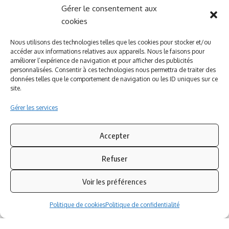
Gérer le consentement aux
A PROPOS DE NOUS
INFORMATIONS LEGALES
cookies
Qui sommes-nous ?
Politique de cookies
Nous utilisons des technologies telles que les cookies pour stocker et/ou
accéder aux informations relatives aux appareils. Nous le faisons pour
Newsletter
Politique de confidentialité
améliorer l’expérience de navigation et pour afficher des publicités
Nous contacter
Mentions légales
personnalisées. Consentir à ces technologies nous permettra de traiter des
données telles que le comportement de navigation ou les ID uniques sur ce
site.
Inscrivez-vous à notre newsletter
Gérer les services
Abonnez-vous à notre
newsletter
pour recevoir
instantanément les dernières actualités !
Accepter
Refuser
Azinat.com TV soutient
Voir les préférences
Politique de cookies
Politique de confidentialité