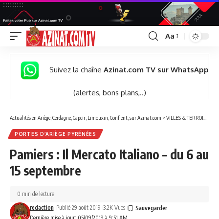
Aa
Font
Resizer
Suivez la chaîne
Azinat.com TV sur WhatsApp
(alertes, bons plans,..)
Actualités en Ariège, Cerdagne, Capcir, Limouxin, Conflent, sur Azinat.com
>
VILLES & TERROIRS DES PYRÉNÉES EST
PORTES D’ARIÈGE PYRÉNÉES
Pamiers : Il Mercato Italiano – du 6 au
15 septembre
0 min de lecture
redaction
Publié 29 août 2019
3.2K Vues
Dernière mise à jour: 05/09/2019 à 9:51 AM