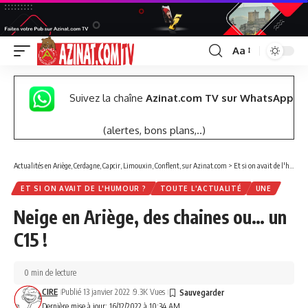
Aa
Font
Resizer
Suivez la chaîne
Azinat.com TV sur WhatsApp
(alertes, bons plans,..)
Actualités en Ariège, Cerdagne, Capcir, Limouxin, Conflent, sur Azinat.com
>
Et si on avait de l'humour ?
ET SI ON AVAIT DE L'HUMOUR ?
TOUTE L'ACTUALITÉ
UNE
Neige en Ariège, des chaines ou… un
C15 !
0 min de lecture
CIRE
Publié 13 janvier 2022
9.3K Vues
Dernière mise à jour: 16/12/2022 à 10:34 AM