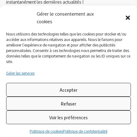
instantanément les dernières actualités !
Gérer le consentement aux
cookies
Azinat.com TV soutient
Nous utilisons des technologies telles que les cookies pour stocker et/ou
accéder aux informations relatives aux appareils. Nous le faisons pour
améliorer l’expérience de navigation et pour afficher des publicités
personnalisées. Consentir à ces technologies nous permettra de traiter des
données telles que le comportement de navigation ou les ID uniques sur ce
site.
Gérer les services
Accepter
Refuser
Suivez-nous
Voir les préférences
© 2023 Azinat.com TV édité et géré par WOOMEET SAS, powered by
Politique de cookies
Politique de confidentialité
Wordpress.