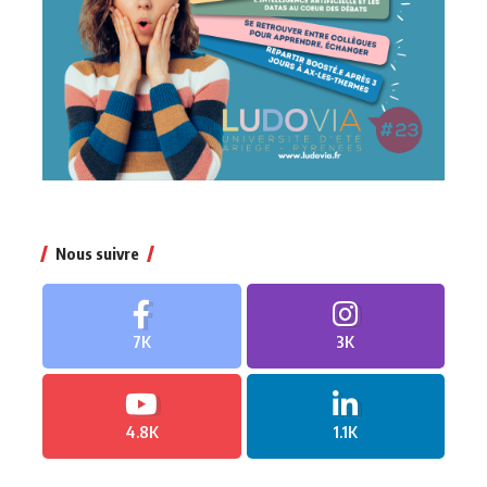
Nous suivre
7K
3K
4.8K
1.1K