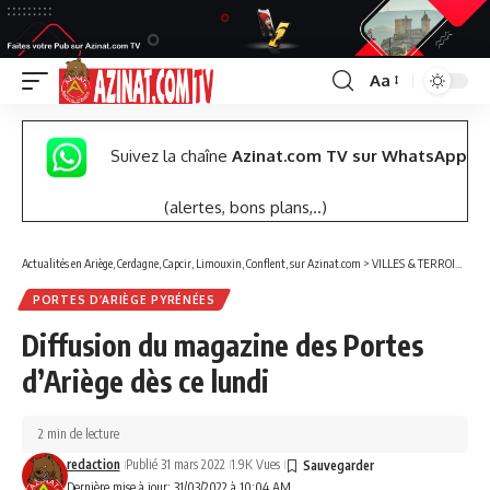
Aa
Font
Resizer
Suivez la chaîne
Azinat.com TV sur WhatsApp
(alertes, bons plans,..)
Actualités en Ariège, Cerdagne, Capcir, Limouxin, Conflent, sur Azinat.com
>
VILLES & TERROIRS DES PYRÉNÉES EST
PORTES D’ARIÈGE PYRÉNÉES
Diffusion du magazine des Portes
d’Ariège dès ce lundi
2 min de lecture
redaction
Publié 31 mars 2022
1.9K Vues
Dernière mise à jour: 31/03/2022 à 10:04 AM