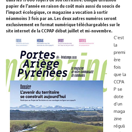
papier de l’année en raison du coût mais aussi du soucis de
l’impact écologique, ce magazine a vocation à sortir
néanmoins 3 fois par an. Les deux autres numéros seront
exclusivement en format numérique téléchargeables sur le
site internet de la CCPAP début juillet et mi-novembre.
C’est
la
premi
ère
fois
que la
CCPA
P se
dote
d’un
maga
zine
réguli