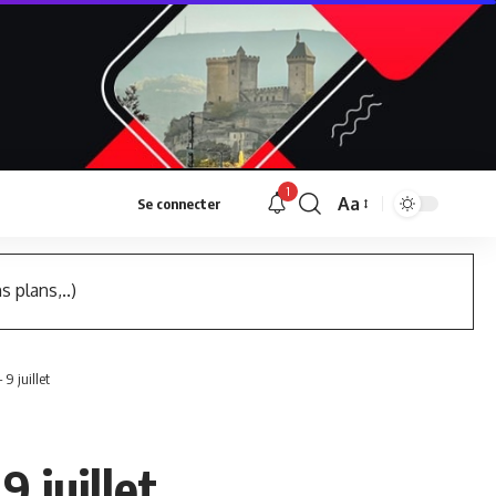
1
Aa
Se connecter
Font
Resizer
s plans,..)
 9 juillet
9 juillet