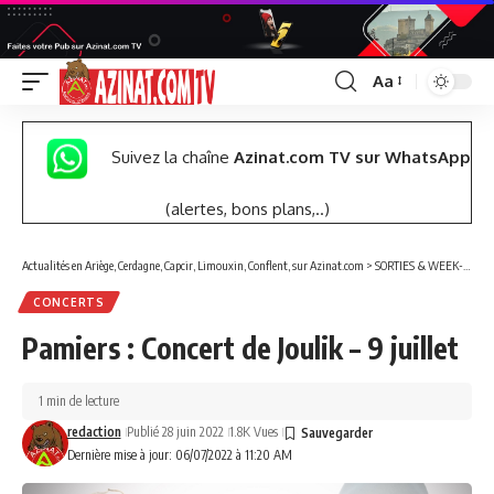
Aa
Font
Resizer
Suivez la chaîne
Azinat.com TV sur WhatsApp
(alertes, bons plans,..)
Actualités en Ariège, Cerdagne, Capcir, Limouxin, Conflent, sur Azinat.com
>
SORTIES & WEEK-END
CONCERTS
Pamiers : Concert de Joulik – 9 juillet
1 min de lecture
redaction
Publié 28 juin 2022
1.8K Vues
Dernière mise à jour: 06/07/2022 à 11:20 AM