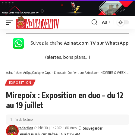
Aa
Font
Resizer
Suivez la chaîne
Azinat.com TV sur WhatsApp
(alertes, bons plans,..)
Actualités en Ariège, Cerdagne, Capcir, Limouxin, Conflent, sur Azinat.com
>
SORTIES & WEEK-END
EXPOSITION
Mirepoix : Exposition en duo – du 12
au 19 juillet
1 min de lecture
redaction
Publié 30 juin 2022
1.8K Vues
Dernière mise à jour: 06/07/2022 à 11:04 AM