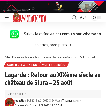
Aa
Font
Resizer
Suivez la chaîne
Azinat.com TV sur WhatsApp
(alertes, bons plans,..)
Actualités en Ariège, Cerdagne, Capcir, Limouxin, Conflent, sur Azinat.com
>
SORTIES & WEEK-END
SORTIES & WEEK-END
VISITES GUIDÉES
Lagarde : Retour au XIXème siècle au
château de Sibra – 25 août
2 min de lecture
redaction
Publié 18 août 2022
3.6K Vues
Dernière mise à jour: 18/08/2022 à 9:04 AM